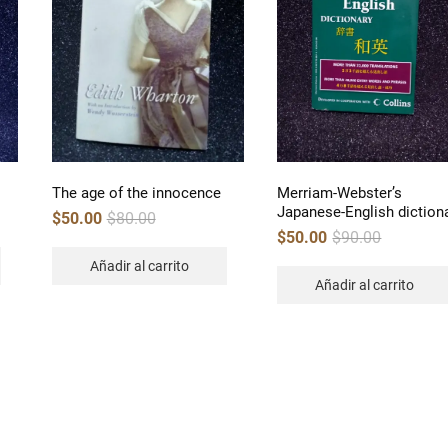
The age of the innocence
Merriam-Webster’s
Japanese-English diction
Original
Current
$
50.00
$
80.00
price
price
Original
Current
$
50.00
$
90.00
was:
is:
price
price
$80.00.
$50.00.
was:
is:
Añadir al carrito
$90.00.
$50.00.
Añadir al carrito