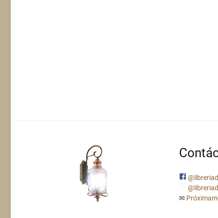
Contác
@libreriad
@libreriad
✉
Próximam