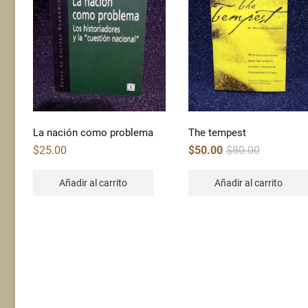
La nación como problema
The tempest
Original
Current
$
25.00
$
50.00
$
80.00
price
price
was:
is:
$80.00.
$50.00.
Añadir al carrito
Añadir al carrito