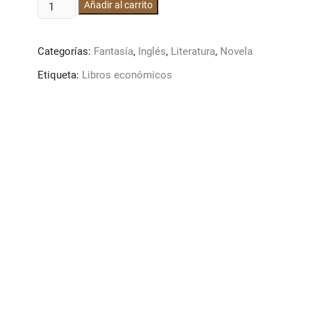
A
Añadir al carrito
wrinkle
in
Categorías:
Fantasía
,
Inglés
,
Literatura
,
Novela
time
cantidad
Etiqueta:
Libros económicos