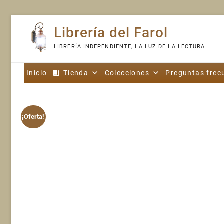
Skip
Librería del Farol
to
content
LIBRERÍA INDEPENDIENTE, LA LUZ DE LA LECTURA
Inicio
Tienda
Colecciones
Preguntas frec
¡Oferta!