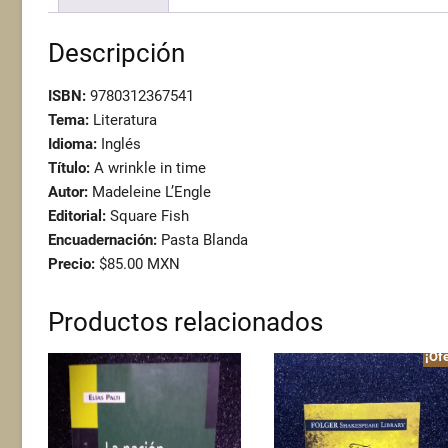
Descripción
ISBN:
9780312367541
Tema:
Literatura
Idioma:
Inglés
Título:
A wrinkle in time
Autor:
Madeleine L’Engle
Editorial:
Square Fish
Encuadernación:
Pasta Blanda
Precio:
$85.00 MXN
Productos relacionados
¡Ofe