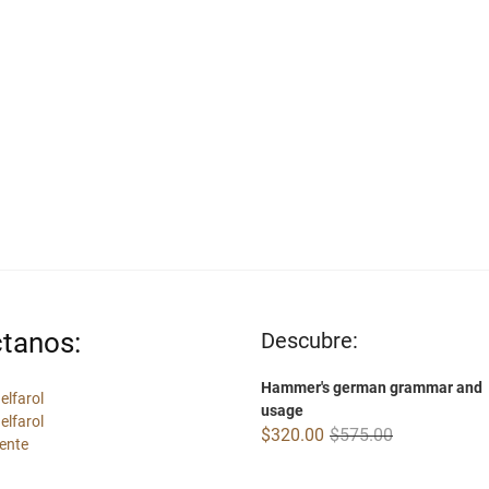
tanos:
Descubre:
Hammer's german grammar and
elfarol
usage
elfarol
Original
Current
$
320.00
$
575.00
ente
price
price
was:
is: