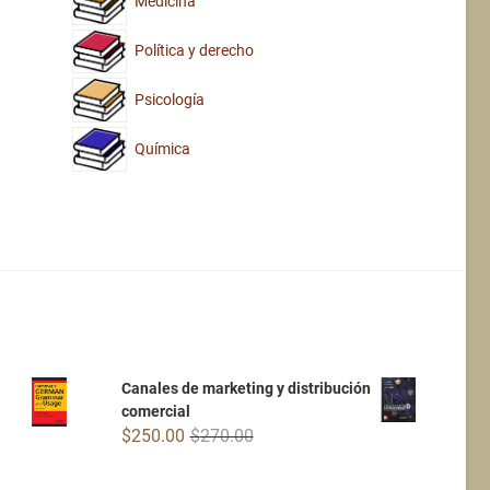
Medicina
Política y derecho
Psicología
Química
Canales de marketing y distribución
comercial
Original
Current
$
250.00
$
270.00
price
price
was:
is: