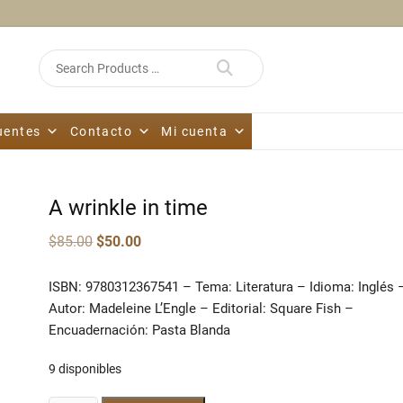
Search
for
uentes
Contacto
Mi cuenta
A wrinkle in time
Original
Current
$
85.00
$
50.00
price
price
was:
is:
$85.00.
$50.00.
ISBN: 9780312367541 – Tema: Literatura – Idioma: Inglés 
Autor: Madeleine L’Engle – Editorial: Square Fish –
Encuadernación: Pasta Blanda
9 disponibles