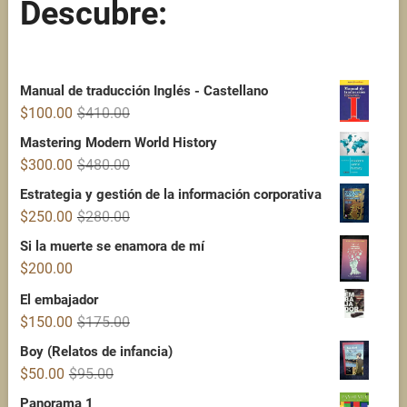
Descubre:
Manual de traducción Inglés - Castellano
Original
Current
$
100.00
$
410.00
price
price
Mastering Modern World History
was:
is:
Original
Current
$
300.00
$
480.00
$410.00.
$100.00.
price
price
Estrategia y gestión de la información corporativa
was:
is:
Original
Current
$
250.00
$
280.00
$480.00.
$300.00.
price
price
Si la muerte se enamora de mí
was:
is:
$
200.00
$280.00.
$250.00.
El embajador
Original
Current
$
150.00
$
175.00
price
price
Boy (Relatos de infancia)
was:
is:
Original
Current
$
50.00
$
95.00
$175.00.
$150.00.
price
price
Panorama 1