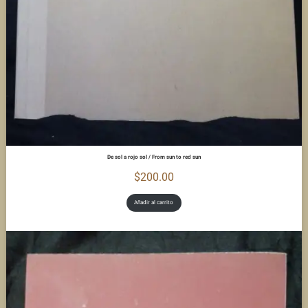
De sol a rojo sol / From sun to red sun
$
200.00
Añadir al carrito