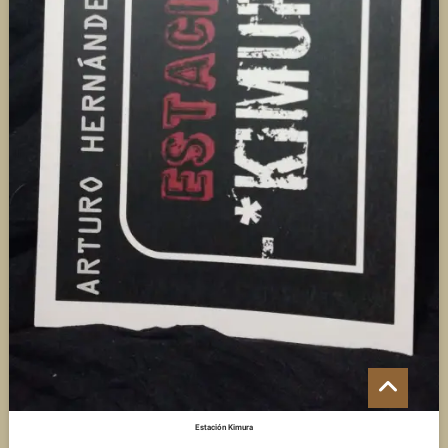
Go
to
top
Estación Kimura