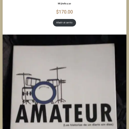
Mi jirafa y yo
$
170.00
Añadir al carrito