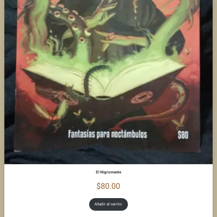
El Nigromante
$
80.00
Añadir al carrito