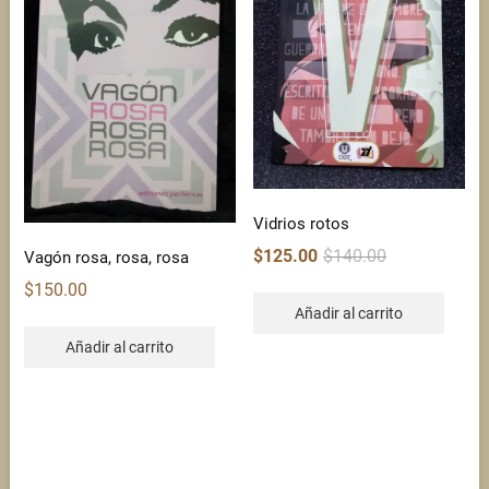
Vidrios rotos
Original
Current
$
125.00
$
140.00
Vagón rosa, rosa, rosa
price
price
$
150.00
was:
is:
Añadir al carrito
$140.00.
$125.00.
Añadir al carrito