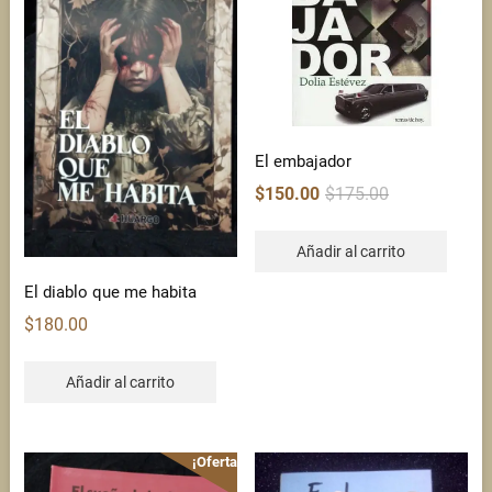
El embajador
Original
Current
$
150.00
$
175.00
price
price
was:
is:
Añadir al carrito
$175.00.
$150.00.
El diablo que me habita
$
180.00
Añadir al carrito
¡Oferta!