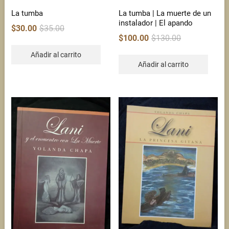
La tumba
La tumba | La muerte de un
instalador | El apando
Original
Current
$
30.00
$
35.00
Original
Current
price
price
$
100.00
$
130.00
price
price
was:
is:
Añadir al carrito
was:
is:
$35.00.
$30.00.
Añadir al carrito
$130.00.
$100.00.