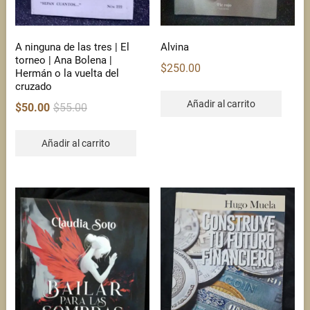
A ninguna de las tres | El
Alvina
torneo | Ana Bolena |
$
250.00
Hermán o la vuelta del
cruzado
Añadir al carrito
Original
Current
$
50.00
$
55.00
price
price
was:
is:
Añadir al carrito
$55.00.
$50.00.