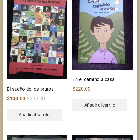
En el camino a casa
$
220.00
El sueño de los brutos
Original
Current
$
100.00
$
200.00
price
price
Añadir al carrito
was:
is:
Añadir al carrito
$200.00.
$100.00.