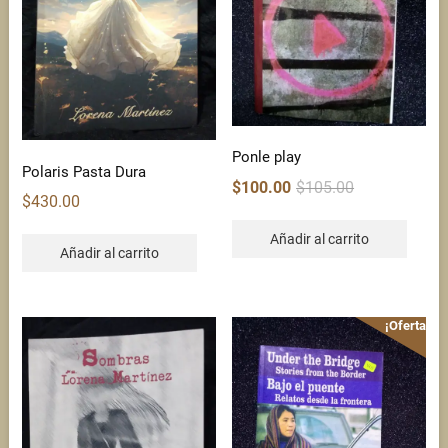
Ponle play
Polaris Pasta Dura
Original
Current
$
100.00
$
105.00
$
430.00
price
price
was:
is:
Añadir al carrito
$105.00.
$100.00.
Añadir al carrito
¡Oferta!