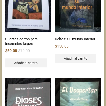
Cuentos cortos para
Delfos: Su mundo interior
insomnios largos
$
150.00
Original
Current
$
50.00
$
70.00
price
price
Añadir al carrito
was:
is:
Añadir al carrito
$70.00.
$50.00.