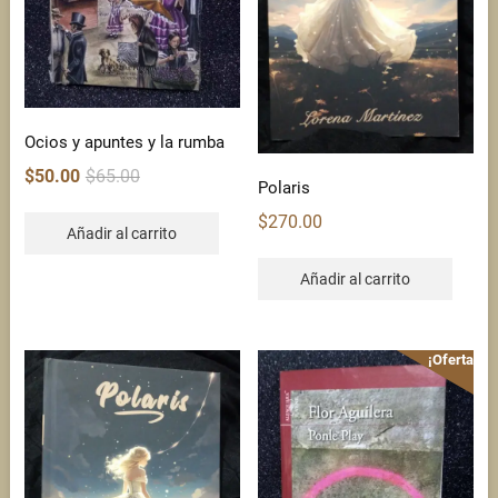
Ocios y apuntes y la rumba
Original
Current
$
50.00
$
65.00
Polaris
price
price
was:
is:
$
270.00
Añadir al carrito
$65.00.
$50.00.
Añadir al carrito
¡Oferta!