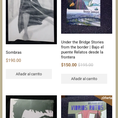
Under the Bridge Stories
from the border | Bajo el
puente Relatos desde la
Sombras
frontera
$
190.00
Original
Current
$
150.00
$
195.00
price
price
Añadir al carrito
was:
is:
Añadir al carrito
$195.00.
$150.00.
¡Oferta!