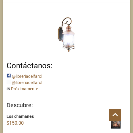
Contáctanos:
@libreriadelfarol
@libreriadelfarol
✉
Próximamente
Descubre:
Go
Los chamanes
to
$
150.00
top