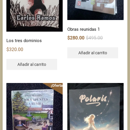
Obras reunidas 1
Original
Current
$
280.00
$
495.00
Los tres dominios
price
price
was:
is:
$
320.00
Añadir al carrito
$495.00.
$280.00.
Añadir al carrito
¡Oferta!