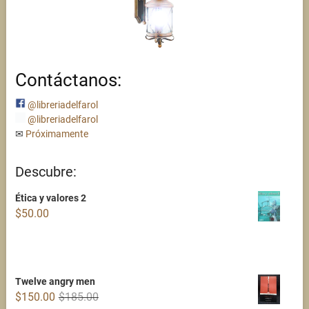
Contáctanos:
@libreriadelfarol
@libreriadelfarol
✉
Próximamente
Descubre:
Ética y valores 2
$
50.00
Twelve angry men
Original
Current
$
150.00
$
185.00