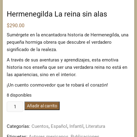
Hermenegilda La reina sin alas
$
290.00
Sumérgete en la encantadora historia de Hermenegilda, una
pequeña hormiga obrera que descubre el verdadero
significado de la realeza.
A través de sus aventuras y aprendizajes, esta emotiva
historia nos enseña que ser una verdadera reina no está en
las apariencias, sino en el interior.
¡Un cuento conmovedor que te robará el corazón!
8 disponibles
Hermenegilda
Añadir al carrito
La
reina
Categorías:
Cuentos
,
Español
,
Infantil
,
Literatura
sin
alas
Etiquetas:
Autores mexicanos
,
Publicaciones