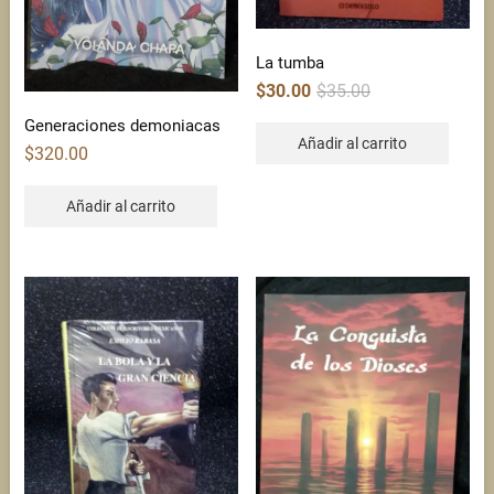
La tumba
Original
Current
$
30.00
$
35.00
price
price
was:
is:
Generaciones demoniacas
$35.00.
$30.00.
Añadir al carrito
$
320.00
Añadir al carrito