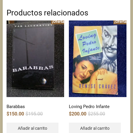
Productos relacionados
¡Oferta!
¡Oferta!
Barabbas
Loving Pedro Infante
Original
Current
Original
Current
$
150.00
$
195.00
$
200.00
$
255.00
price
price
price
price
was:
is:
was:
is:
$195.00.
$150.00.
$255.00.
$200.00.
Añadir al carrito
Añadir al carrito