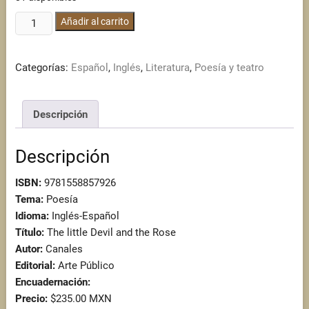
The
Añadir al carrito
little
Devil
Categorías:
Español
,
Inglés
,
Literatura
,
Poesía y teatro
and
the
Rose
Descripción
cantidad
Descripción
ISBN:
9781558857926
Tema:
Poesía
Idioma:
Inglés-Español
Título:
The little Devil and the Rose
Autor:
Canales
Editorial:
Arte Público
Encuadernación:
Precio:
$235.00 MXN