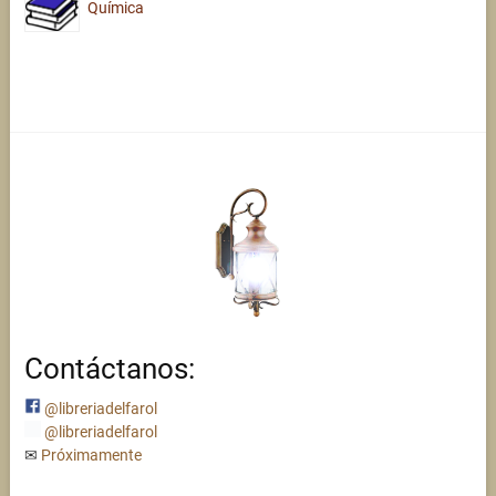
Química
Contáctanos:
@libreriadelfarol
@libreriadelfarol
✉
Próximamente