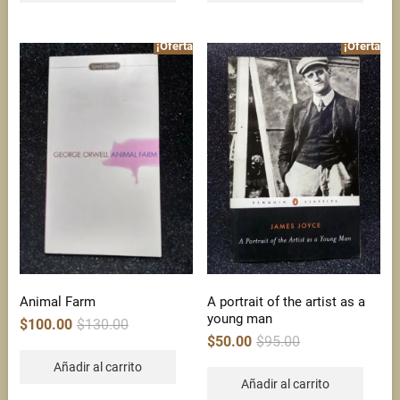
¡Oferta!
¡Oferta!
Animal Farm
A portrait of the artist as a
young man
Original
Current
$
100.00
$
130.00
price
price
Original
Current
$
50.00
$
95.00
was:
is:
price
price
$130.00.
$100.00.
was:
is:
Añadir al carrito
$95.00.
$50.00.
Añadir al carrito