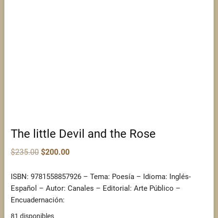
The little Devil and the Rose
Original
Current
$
235.00
$
200.00
price
price
was:
is:
$235.00.
$200.00.
ISBN: 9781558857926 – Tema: Poesía – Idioma: Inglés-
Español – Autor: Canales – Editorial: Arte Público –
Encuadernación:
81 disponibles