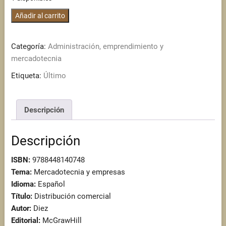
Distribución
Añadir al carrito
comercial
cantidad
Categoría:
Administración, emprendimiento y
mercadotecnia
Etiqueta:
Último
Descripción
Descripción
ISBN:
9788448140748
Tema:
Mercadotecnia y empresas
Idioma:
Español
Título:
Distribución comercial
Autor:
Diez
Editorial:
McGrawHill