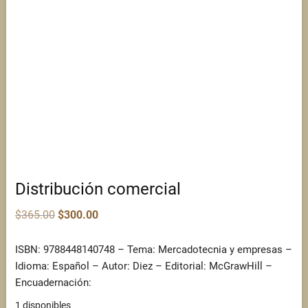
Distribución comercial
Original
Current
$
365.00
$
300.00
price
price
was:
is:
$365.00.
$300.00.
ISBN: 9788448140748 – Tema: Mercadotecnia y empresas –
Idioma: Español – Autor: Diez – Editorial: McGrawHill –
Encuadernación:
1 disponibles