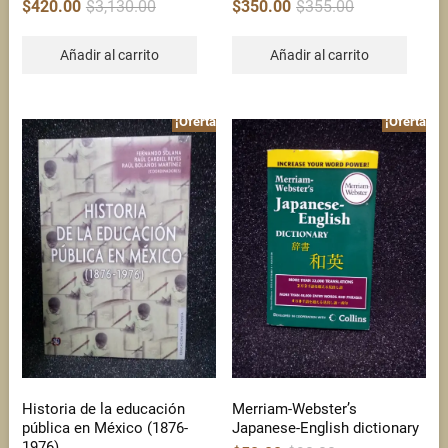
Original
Current
Original
Current
$
420.00
$
3,130.00
$
350.00
$
355.00
price
price
price
price
was:
is:
was:
is:
$3,130.00.
$420.00.
$355.00.
$350.00.
Añadir al carrito
Añadir al carrito
¡Oferta!
¡Oferta!
Historia de la educación
Merriam-Webster’s
pública en México (1876-
Japanese-English dictionary
1976)