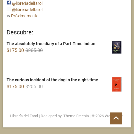
@libreriadelfarol
@libreriadelfarol
✉
Próximamente
Descubre:
The absolutely true diary of a Part-Time Indian
Original
Current
$
175.00
$
205.00
price
price
was:
is:
$205.00.
$175.00.
The curious incident of the dog in the night-time
Original
Current
$
175.00
$
205.00
price
price
was:
is:
$205.00.
$175.00.
Go
Librería del Farol
| Designed by:
Theme Freesia
| © 2026
WordPress
to
top