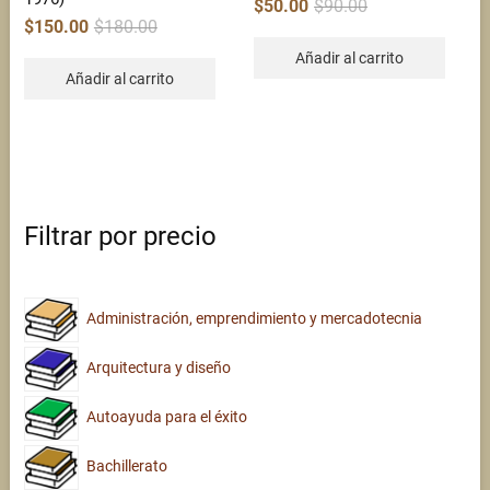
Original
Current
$
50.00
$
90.00
price
price
Original
Current
$
150.00
$
180.00
was:
is:
price
price
$90.00.
$50.00.
was:
is:
Añadir al carrito
$180.00.
$150.00.
Añadir al carrito
Filtrar por precio
Administración, emprendimiento y mercadotecnia
Arquitectura y diseño
Autoayuda para el éxito
Bachillerato