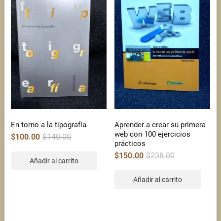
En torno a la tipografía
Aprender a crear su primera
web con 100 ejercicios
Original
Current
$
100.00
$
140.00
price
price
prácticos
was:
is:
$140.00.
$100.00.
Original
Current
$
150.00
$
238.00
price
price
Añadir al carrito
was:
is:
$238.00.
$150.00.
Añadir al carrito