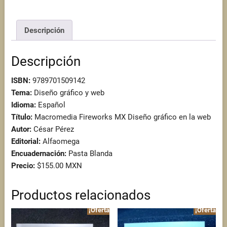
gráfico
en
Descripción
la
web
cantidad
Descripción
ISBN:
9789701509142
Tema:
Diseño gráfico y web
Idioma:
Español
Título:
Macromedia Fireworks MX Diseño gráfico en la web
Autor:
César Pérez
Editorial:
Alfaomega
Encuadernación:
Pasta Blanda
Precio:
$155.00 MXN
Productos relacionados
¡Oferta!
¡Oferta!