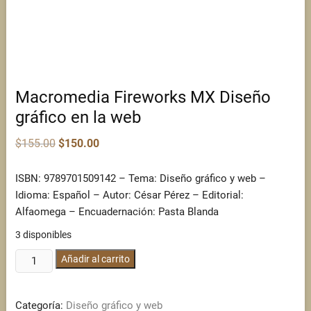
Macromedia Fireworks MX Diseño
gráfico en la web
Original
Current
$
155.00
$
150.00
price
price
was:
is:
$155.00.
$150.00.
ISBN: 9789701509142 – Tema: Diseño gráfico y web –
Idioma: Español – Autor: César Pérez – Editorial:
Alfaomega – Encuadernación: Pasta Blanda
3 disponibles
Macromedia
Añadir al carrito
Fireworks
MX
Categoría:
Diseño gráfico y web
Diseño