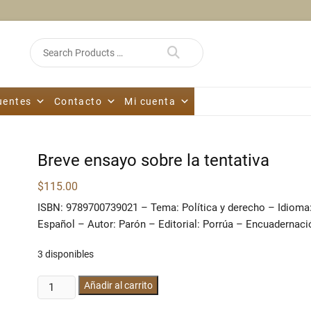
Search
for
uentes
Contacto
Mi cuenta
Breve ensayo sobre la tentativa
$
115.00
ISBN: 9789700739021 – Tema: Política y derecho – Idioma
Español – Autor: Parón – Editorial: Porrúa – Encuadernaci
3 disponibles
Breve
Añadir al carrito
ensayo