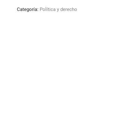
sobre
Categoría:
Política y derecho
la
tentativa
cantidad