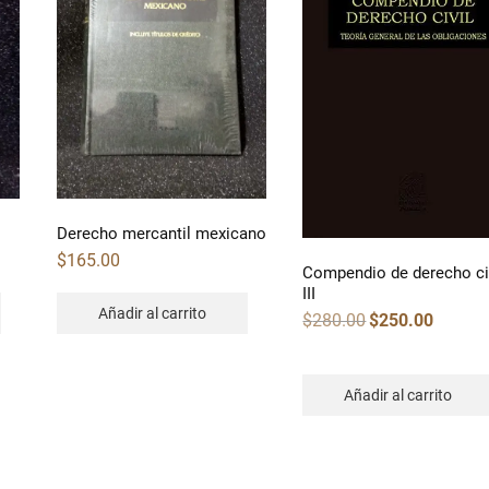
Derecho mercantil mexicano
$
165.00
Compendio de derecho ci
III
Añadir al carrito
Original
Current
$
280.00
$
250.00
price
price
was:
is:
$280.00.
$250.00.
Añadir al carrito