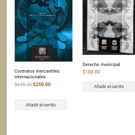
Derecho municipal
Contratos mercantiles
$
100.00
internacionales
Original
Current
$
635.00
$
250.00
Añadir al carrito
price
price
was:
is:
$635.00.
$250.00.
Añadir al carrito