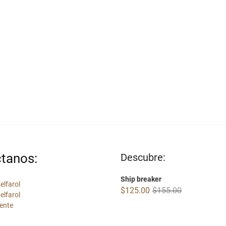
tanos:
Descubre:
Ship breaker
elfarol
Original
Current
$
125.00
$
155.00
elfarol
price
price
ente
was:
is:
$155.00.
$125.00.