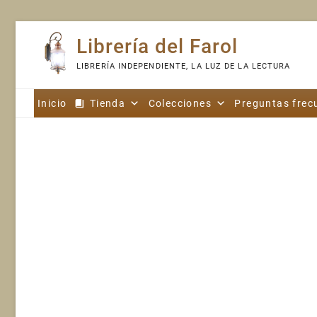
Skip
Librería del Farol
to
content
LIBRERÍA INDEPENDIENTE, LA LUZ DE LA LECTURA
Inicio
Tienda
Colecciones
Preguntas frec