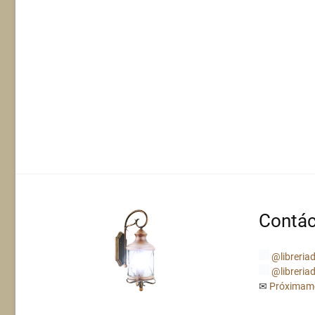
Contác
@libreriad
@libreriad
✉
Próximam