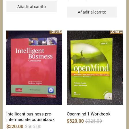
price
price
$380.00.
$320.00.
was:
is:
Añadir al carrito
$560.00.
$320.00.
Añadir al carrito
¡Oferta!
¡Oferta!
Intelligent business pre-
Openmind 1 Workbook
intermediate coursebook
Original
Current
$
320.00
$
325.00
price
price
Original
Current
$
320.00
$
665.00
was:
is: