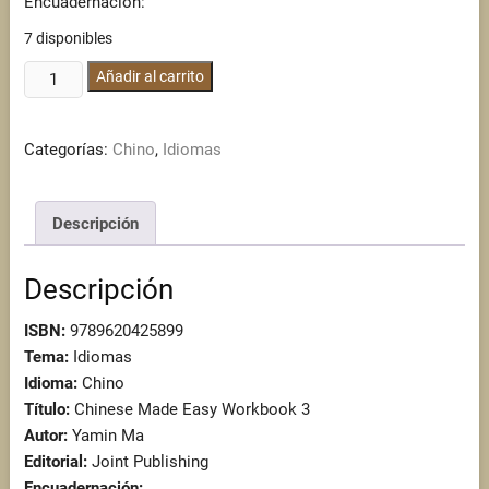
Encuadernación:
7 disponibles
Chinese
Añadir al carrito
Made
Easy
Categorías:
Chino
,
Idiomas
Workbook
3
cantidad
Descripción
Descripción
ISBN:
9789620425899
Tema:
Idiomas
Idioma:
Chino
Título:
Chinese Made Easy Workbook 3
Autor:
Yamin Ma
Editorial:
Joint Publishing
Encuadernación: