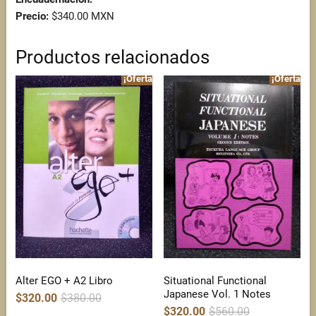
Precio:
$340.00 MXN
Productos relacionados
¡Oferta!
¡Oferta!
Alter EGO + A2 Libro
Situational Functional
Japanese Vol. 1 Notes
Original
Current
$
320.00
$
380.00
price
price
Original
Current
$
320.00
$
560.00
was:
is: