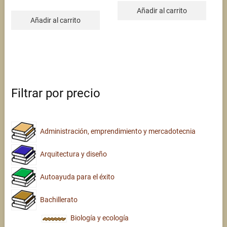
price
price
$325.00.
$320.00.
was:
is:
Añadir al carrito
$665.00.
$320.00.
Añadir al carrito
Filtrar por precio
Administración, emprendimiento y mercadotecnia
Arquitectura y diseño
Autoayuda para el éxito
Bachillerato
Biología y ecología