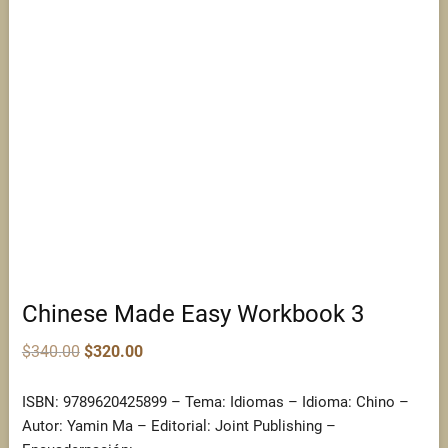
Chinese Made Easy Workbook 3
Original
Current
$
340.00
$
320.00
price
price
was:
is:
$340.00.
$320.00.
ISBN: 9789620425899 – Tema: Idiomas – Idioma: Chino –
Autor: Yamin Ma – Editorial: Joint Publishing –