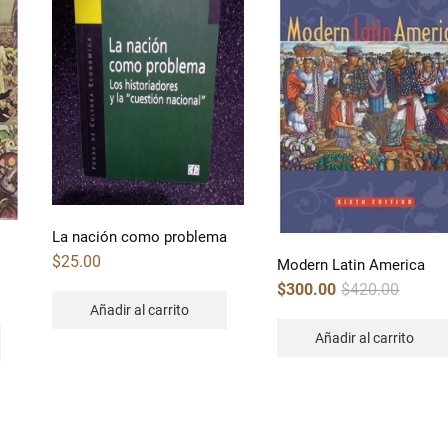
La nación como problema
$
25.00
Modern Latin America
Original
Current
$
300.00
$
420.00
price
price
Añadir al carrito
was:
is:
$420.00.
$300.00.
Añadir al carrito