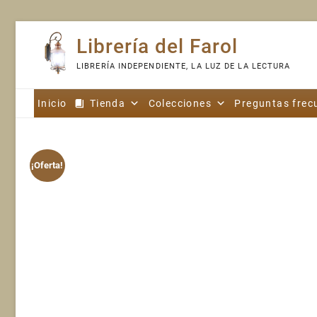
Skip
Librería del Farol
to
content
LIBRERÍA INDEPENDIENTE, LA LUZ DE LA LECTURA
Inicio
Tienda
Colecciones
Preguntas frec
¡Oferta!