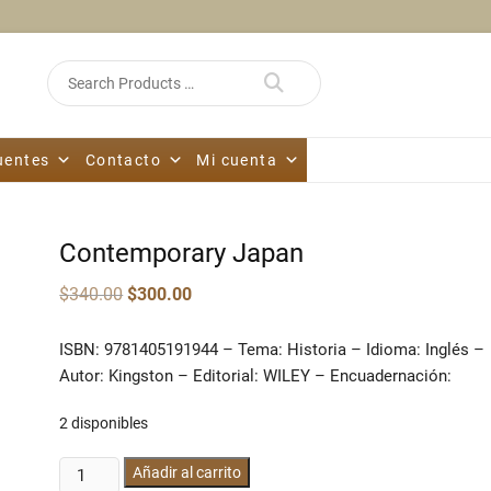
Search
for
uentes
Contacto
Mi cuenta
Contemporary Japan
Original
Current
$
340.00
$
300.00
price
price
was:
is:
$340.00.
$300.00.
ISBN: 9781405191944 – Tema: Historia – Idioma: Inglés –
Autor: Kingston – Editorial: WILEY – Encuadernación:
2 disponibles
Contemporary
Añadir al carrito