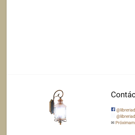
Contác
@libreriad
@libreriad
✉
Próximam