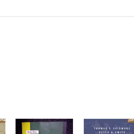
rta!
¡Of