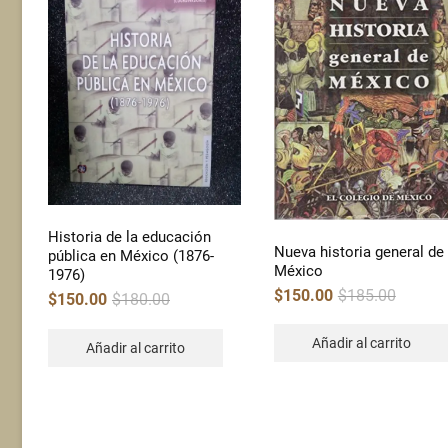
Historia de la educación
Nueva historia general de
pública en México (1876-
México
1976)
Original
Current
$
150.00
$
185.00
Original
Current
$
150.00
$
180.00
price
price
price
price
was:
is:
was:
is:
$185.00.
$150.00.
$180.00.
$150.00.
Añadir al carrito
Añadir al carrito