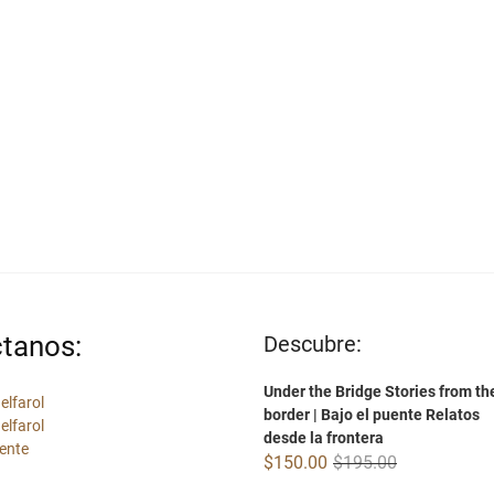
tanos:
Descubre:
Under the Bridge Stories from th
elfarol
border | Bajo el puente Relatos
elfarol
desde la frontera
ente
Original
Current
$
150.00
$
195.00
price
price