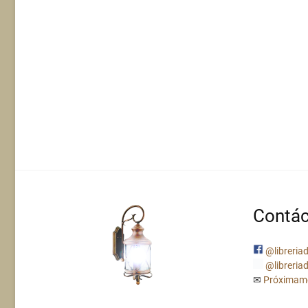
Contác
@libreriad
@libreriad
✉
Próximam