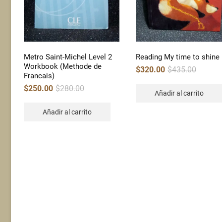
Metro Saint-Michel Level 2
Reading My time to shine
Workbook (Methode de
Original
Current
$
320.00
$
435.00
price
price
Francais)
was:
is:
$435.00.
$320.00.
Original
Current
$
250.00
$
280.00
price
price
Añadir al carrito
was:
is:
$280.00.
$250.00.
Añadir al carrito