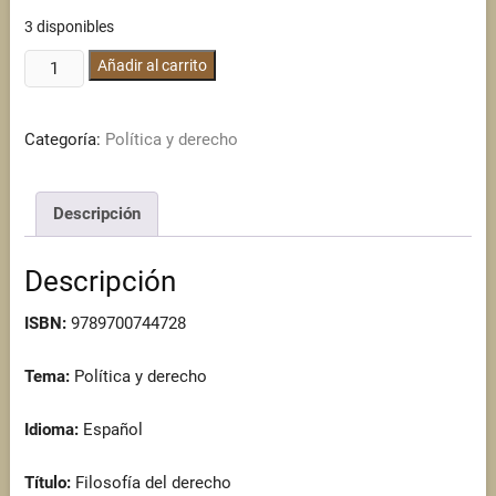
3 disponibles
Filosofía
Añadir al carrito
del
derecho
Categoría:
Política y derecho
cantidad
Descripción
Descripción
ISBN:
9789700744728
Tema:
Política y derecho
Idioma:
Español
Título:
Filosofía del derecho