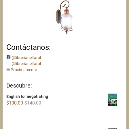
Contáctanos:
@libreriadelfarol
@libreriadelfarol
✉
Próximamente
Descubre:
English for negotiating
Original
Current
$
100.00
$
140.00
price
price
was:
is:
$140.00.
$100.00.