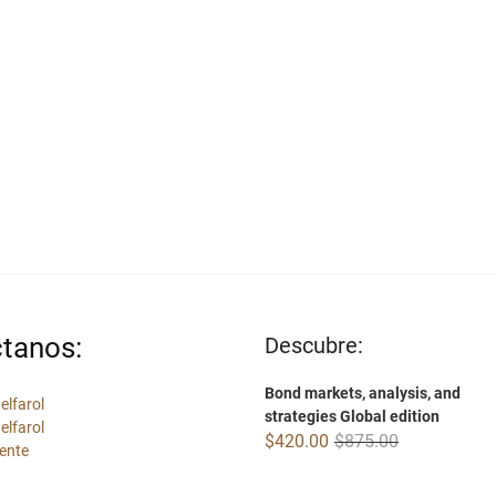
tanos:
Descubre:
Bond markets, analysis, and
elfarol
strategies Global edition
elfarol
Original
Current
$
420.00
$
875.00
ente
price
price
was:
is: