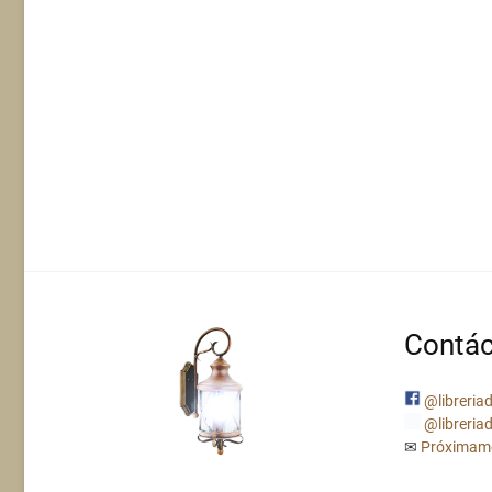
Contác
@libreriad
@libreriad
✉
Próximam