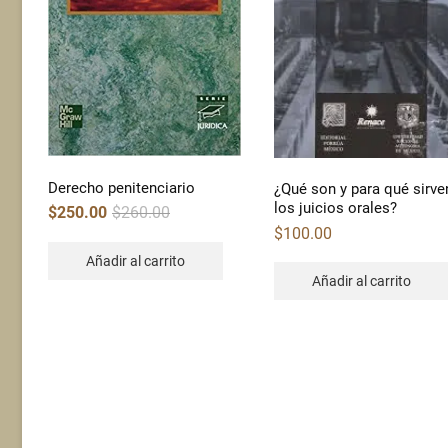
Derecho penitenciario
¿Qué son y para qué sirve
los juicios orales?
Original
Current
$
250.00
$
260.00
price
price
$
100.00
was:
is:
$260.00.
$250.00.
Añadir al carrito
Añadir al carrito