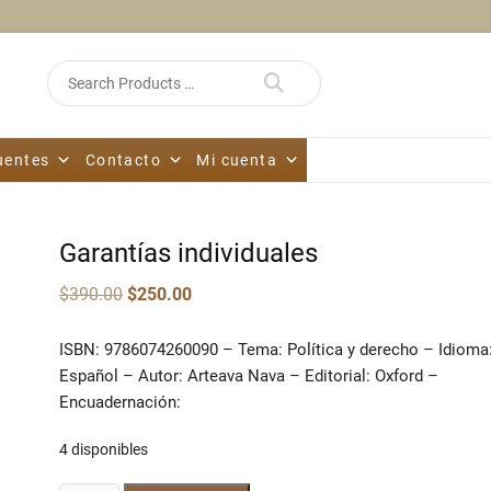
Search
for
uentes
Contacto
Mi cuenta
Garantías individuales
Original
Current
$
390.00
$
250.00
price
price
was:
is:
$390.00.
$250.00.
ISBN: 9786074260090 – Tema: Política y derecho – Idioma
Español – Autor: Arteava Nava – Editorial: Oxford –
Encuadernación:
4 disponibles