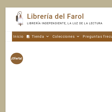
Skip
Librería del Farol
to
content
LIBRERÍA INDEPENDIENTE, LA LUZ DE LA LECTURA
Inicio
Tienda
Colecciones
Preguntas frec
¡Oferta!