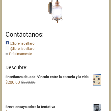
Contáctanos:
@libreriadelfarol
@libreriadelfarol
✉
Próximamente
Descubre:
Enseñanza situada: Vìnculo entre la escuela y la vida
Original
Current
$
200.00
$
280.00
price
price
was:
is:
$280.00.
$200.00.
Breve ensayo sobre la tentativa