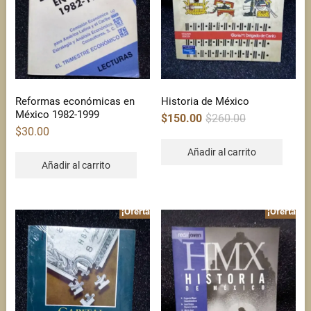
Reformas económicas en
Historia de México
México 1982-1999
Original
Current
$
150.00
$
260.00
price
price
$
30.00
was:
is:
$260.00.
$150.00.
Añadir al carrito
Añadir al carrito
¡Oferta!
¡Oferta!