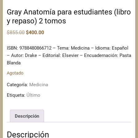
Gray Anatomía para estudiantes (libro
y repaso) 2 tomos
Original
Current
$
855.00
$
400.00
price
price
was:
is:
$855.00.
$400.00.
ISBN: 9788480866712 – Tema: Medicina – Idioma: Español
– Autor: Drake – Editorial: Elsevier – Encuadernación: Pasta
Blanda
Agotado
Categoría:
Medicina
Etiqueta:
Último
Descripción
Descripción