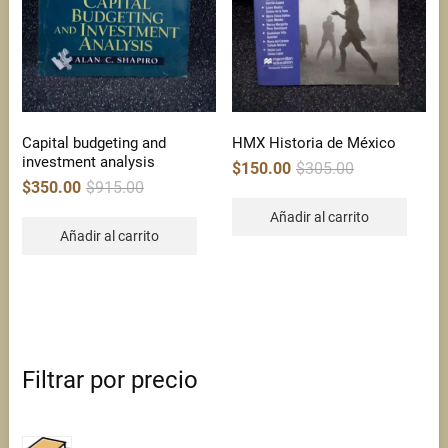
Capital budgeting and
HMX Historia de México
investment analysis
Original
Current
$
150.00
$
305.00
price
price
Original
Current
$
350.00
$
915.00
was:
is:
price
price
$305.00.
$150.00.
was:
is:
Añadir al carrito
$915.00.
$350.00.
Añadir al carrito
Filtrar por precio