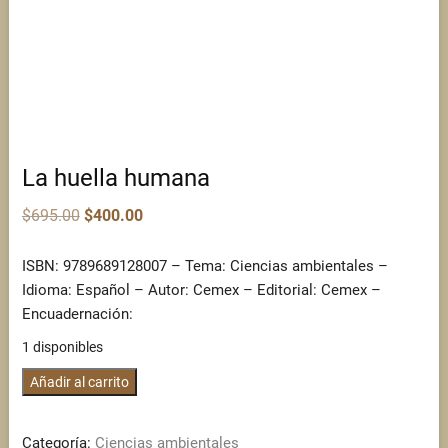
La huella humana
Original
Current
$
695.00
$
400.00
price
price
was:
is:
$695.00.
$400.00.
ISBN: 9789689128007 – Tema: Ciencias ambientales –
Idioma: Español – Autor: Cemex – Editorial: Cemex –
Encuadernación:
1 disponibles
La
Añadir al carrito
huella
humana
Categoría:
Ciencias ambientales