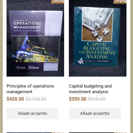
¡Oferta!
¡Oferta!
Principles of operations
Capital budgeting and
management
investment analysis
Original
Current
Original
Current
$
420.00
$
3,130.00
$
350.00
$
915.00
price
price
price
price
was:
is:
was:
is:
$3,130.00.
$420.00.
$915.00.
$350.00.
Añadir al carrito
Añadir al carrito