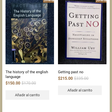
¡Oferta!
¡Oferta!
The history of the english
Getting past no
language
Original
Current
$
215.00
$
335.00
price
price
Original
Current
$
150.00
$
170.00
was:
is:
price
price
$335.00.
$215.00.
was:
is:
Añadir al carrito
$170.00.
$150.00.
Añadir al carrito