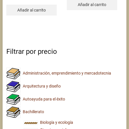
$665.00.
$320.00.
was:
is:
Añadir al carrito
$360.00.
$320.00.
Añadir al carrito
Filtrar por precio
Administración, emprendimiento y mercadotecnia
Arquitectura y diseño
Autoayuda para el éxito
Bachillerato
Biología y ecología