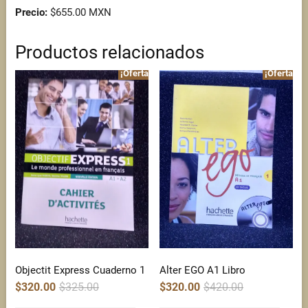
Precio:
$655.00 MXN
Productos relacionados
¡Oferta!
¡Oferta!
Objectit Express Cuaderno 1
Alter EGO A1 Libro
Original
Current
Original
Current
$
320.00
$
325.00
$
320.00
$
420.00
price
price
price
price
was:
is:
was:
is: