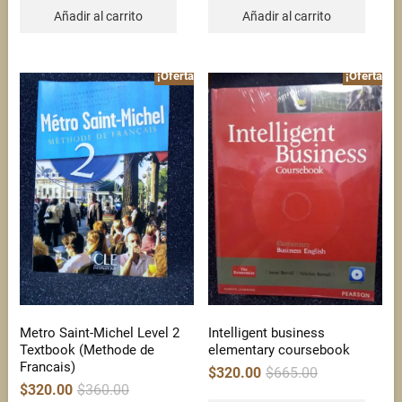
$325.00.
$320.00.
$420.00.
$320.00.
Añadir al carrito
Añadir al carrito
¡Oferta!
¡Oferta!
Metro Saint-Michel Level 2
Intelligent business
Textbook (Methode de
elementary coursebook
Francais)
Original
Current
$
320.00
$
665.00
price
price
Original
Current
$
320.00
$
360.00
was:
is:
price
price