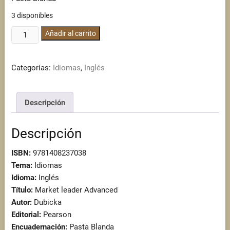
3 disponibles
Market
Añadir al carrito
leader
Advanced
Categorías:
Idiomas
,
Inglés
cantidad
Descripción
Descripción
ISBN:
9781408237038
Tema:
Idiomas
Idioma:
Inglés
Título:
Market leader Advanced
Autor:
Dubicka
Editorial:
Pearson
Encuadernación:
Pasta Blanda