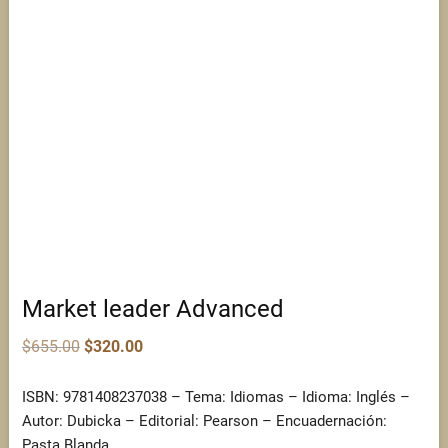
Market leader Advanced
Original
Current
$
655.00
$
320.00
price
price
was:
is:
$655.00.
$320.00.
ISBN: 9781408237038 – Tema: Idiomas – Idioma: Inglés –
Autor: Dubicka – Editorial: Pearson – Encuadernación:
Pasta Blanda