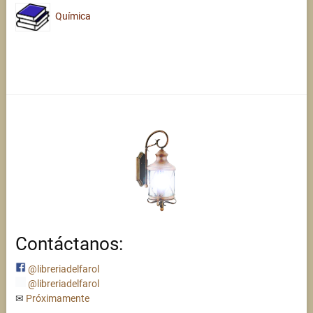
Química
Contáctanos:
@libreriadelfarol
@libreriadelfarol
✉
Próximamente