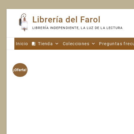
Skip
Librería del Farol
to
content
LIBRERÍA INDEPENDIENTE, LA LUZ DE LA LECTURA
Inicio
Tienda
Colecciones
Preguntas frec
¡Oferta!