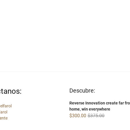
tanos:
Descubre:
Reverse Innovation create far fr
elfarol
home, win everywhere
farol
Original
Current
$
300.00
$
375.00
ente
price
price
was:
is: