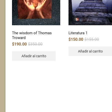
The wisdom of Thomas
Literatura 1
Troward
Original
Current
$
150.00
$
155.00
price
price
Original
Current
$
190.00
$
350.00
was:
is:
price
price
$155.00.
$150.00.
was:
is:
Añadir al carrito
$350.00.
$190.00.
Añadir al carrito