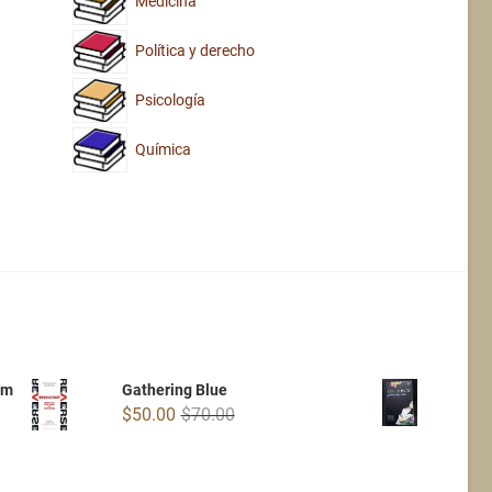
Medicina
Política y derecho
Psicología
Química
om
Gathering Blue
Original
Current
$
50.00
$
70.00
price
price
was:
is:
$70.00.
$50.00.