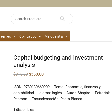
Search
for
uentes
Contacto
Mi cuenta
Capital budgeting and investment
analysis
Original
Current
$
915.00
$
350.00
price
price
was:
is:
$915.00.
$350.00.
ISBN: 9780130660909 – Tema: Economía, finanzas y
contabilidad – Idioma: Inglés – Autor: Shapiro – Editorial:
Pearson – Encuadernación: Pasta Blanda
1 disponibles