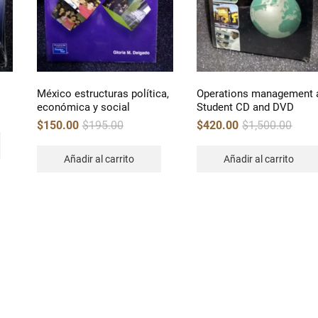
México estructuras política,
Operations management 
económica y social
Student CD and DVD
Original
Current
Origin
Curren
$
150.00
$
195.00
$
420.00
$
1,500.00
price
price
price
price
was:
is:
was:
is:
$195.00.
$150.00.
$1,500
$420.0
Añadir al carrito
Añadir al carrito