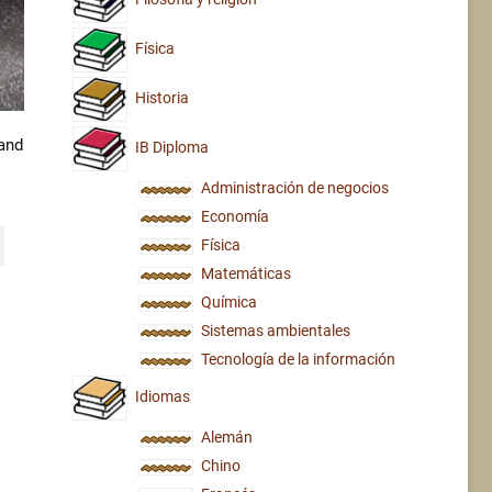
Física
Historia
and
IB Diploma
Administración de negocios
al
t
Economía
.00.
0.
Física
Matemáticas
Química
Sistemas ambientales
Tecnología de la información
Idiomas
Alemán
Chino