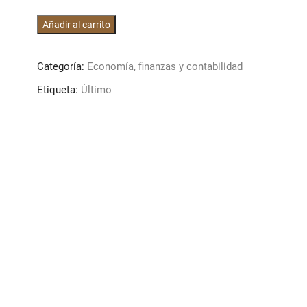
Capital
Añadir al carrito
budgeting
and
Categoría:
Economía, finanzas y contabilidad
investment
analysis
Etiqueta:
Último
cantidad