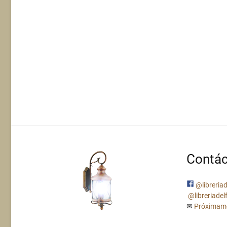
Contác
@libreriad
@libreriadel
✉
Próximam