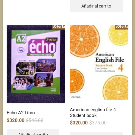
$280.00.
$250.00.
Añadir al carrito
¡Oferta!
¡Oferta!
American english file 4
Echo A2 Libro
Student book
Original
Current
$
320.00
$
545.00
Original
Current
$
320.00
$
375.00
price
price
price
price
was:
is:
was:
is:
$545.00.
$320.00.
$375.00.
$320.00.
Añadir al carrito