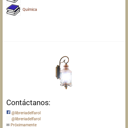
Química
Contáctanos:
@libreriadelfarol
@libreriadelfarol
✉
Próximamente