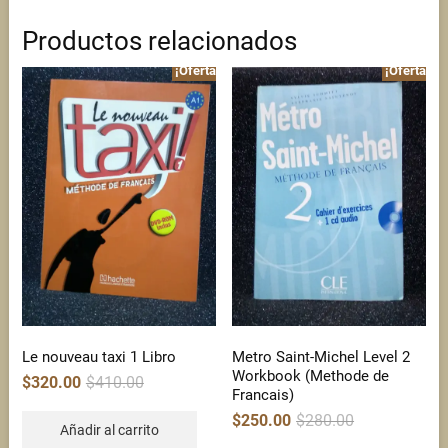
Productos relacionados
¡Oferta!
¡Oferta!
Le nouveau taxi 1 Libro
Metro Saint-Michel Level 2
Workbook (Methode de
Original
Current
$
320.00
$
410.00
price
price
Francais)
was:
is:
$410.00.
$320.00.
Original
Current
$
250.00
$
280.00
price
price
Añadir al carrito
was:
is: