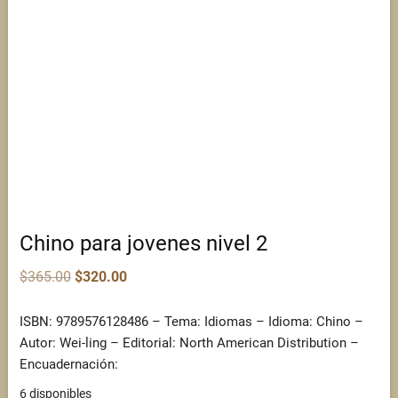
Chino para jovenes nivel 2
Original
Current
$
365.00
$
320.00
price
price
was:
is:
$365.00.
$320.00.
ISBN: 9789576128486 – Tema: Idiomas – Idioma: Chino –
Autor: Wei-ling – Editorial: North American Distribution –
Encuadernación:
6 disponibles