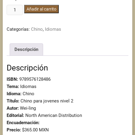
Chino
Añadir al carrito
para
jovenes
Categorías:
Chino
,
Idiomas
nivel
2
cantidad
Descripción
Descripción
ISBN:
9789576128486
Tema:
Idiomas
Idioma:
Chino
Título:
Chino para jovenes nivel 2
Autor:
Wei-ling
Editorial:
North American Distribution
Encuadernación:
Precio:
$365.00 MXN