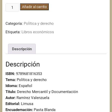
Derecho
Añadir al carrito
Mercantil
y
Categoría:
Política y derecho
Documentación
cantidad
Etiqueta:
Libros económicos
Descripción
Descripción
ISBN:
9789681816353
Tema:
Política y derecho
Idioma:
Español
Título:
Derecho Mercantil y Documentación
Autor:
Ramírez Valenzuela
Editorial:
Limusa
Encuadernación:
Pasta Blanda