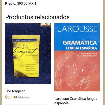
Precio:
$90.00 MXN
Productos relacionados
¡Oferta!
The tempest
Original
Current
$
50.00
$
80.00
Larousse Gramática lengua
price
price
was:
is:
española
$80.00.
$50.00.