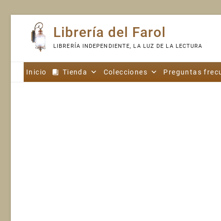
Skip
Librería del Farol
to
content
LIBRERÍA INDEPENDIENTE, LA LUZ DE LA LECTURA
Inicio
Tienda
Colecciones
Preguntas frec