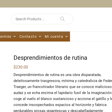
Search
for
uentes
Contacto
Mi cuenta
Desprendimientos de rutina
$
230.00
Desprendimientos de rutina es una obra disparatada,
deleitosamente trasgresora, mínima y catedralicia de Fede
Traeger, un francotirador literario que se conoce malicioso
audaz y se echa encima el lapidario fusil de la imaginación
coge al vuelo el blanco sustancioso y acciona el gatillo y l
concede insospechados espacios al horizonte y fabrica
perdurables prosas gigantescas y descabelladamente