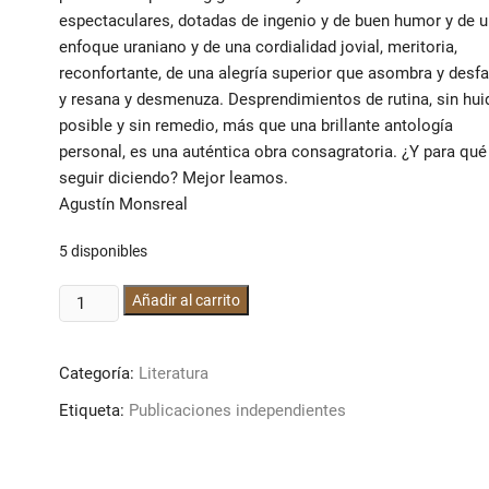
espectaculares, dotadas de ingenio y de buen humor y de 
enfoque uraniano y de una cordialidad jovial, meritoria,
reconfortante, de una alegría superior que asombra y desfa
y resana y desmenuza. Desprendimientos de rutina, sin hui
posible y sin remedio, más que una brillante antología
personal, es una auténtica obra consagratoria. ¿Y para qué
seguir diciendo? Mejor leamos.
Agustín Monsreal
5 disponibles
Desprendimientos
Añadir al carrito
de
rutina
Categoría:
Literatura
cantidad
Etiqueta:
Publicaciones independientes