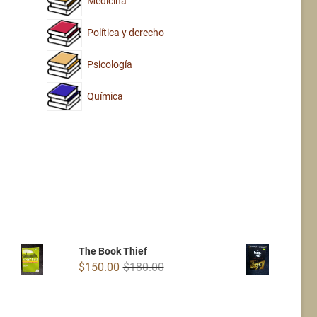
Medicina
Política y derecho
Psicología
Química
The Book Thief
Original
Current
$
150.00
$
180.00
price
price
was:
is:
$180.00.
$150.00.