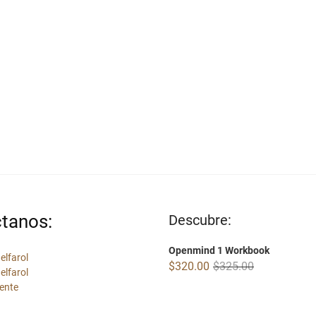
tanos:
Descubre:
Openmind 1 Workbook
elfarol
Original
Current
$
320.00
$
325.00
elfarol
price
price
ente
was:
is:
$325.00.
$320.00.