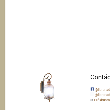
Contác
@libreriad
@libreriad
✉
Próximam