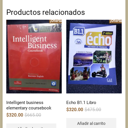
Productos relacionados
¡Oferta!
¡Oferta!
Intelligent business
Echo B1.1 Libro
elementary coursebook
Original
Current
$
320.00
$
475.00
price
price
Original
Current
$
320.00
$
665.00
was:
is:
price
price
$475.00.
$320.00.
was:
is:
Añadir al carrito
$665.00.
$320.00.