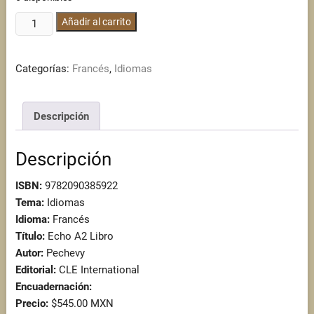
Echo
Añadir al carrito
A2
Libro
Categorías:
Francés
,
Idiomas
cantidad
Descripción
Descripción
ISBN:
9782090385922
Tema:
Idiomas
Idioma:
Francés
Título:
Echo A2 Libro
Autor:
Pechevy
Editorial:
CLE International
Encuadernación:
Precio:
$545.00 MXN