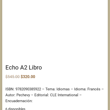
Echo A2 Libro
Original
Current
$
545.00
$
320.00
price
price
was:
is:
$545.00.
$320.00.
ISBN: 9782090385922 – Tema: Idiomas – Idioma: Francés –
Autor: Pechevy – Editorial: CLE International –
Encuadernación:
6 disponibles