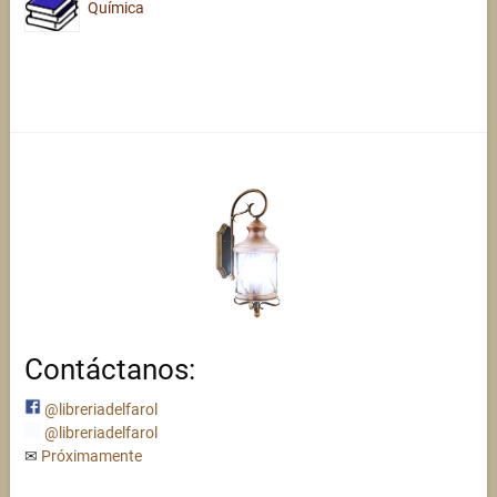
Química
Contáctanos:
@libreriadelfarol
@libreriadelfarol
✉
Próximamente