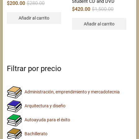
Student CD and DVD
Original
Current
$
200.00
$
280.00
price
price
Original
Current
$
420.00
$
1,500.00
was:
is:
price
price
$280.00.
$200.00.
was:
is:
Añadir al carrito
$1,500.00.
$420.00.
Añadir al carrito
Filtrar por precio
Administración, emprendimiento y mercadotecnia
Arquitectura y diseño
Autoayuda para el éxito
Bachillerato