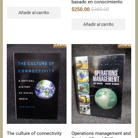
price
price
basado en conocimiento
was:
is:
$495.00.
$300.00.
Original
Current
$
250.00
$
380.00
price
price
Añadir al carrito
was:
is:
$380.00.
$250.00.
Añadir al carrito
¡Oferta!
¡Oferta!
The culture of connectivity
Operations management and