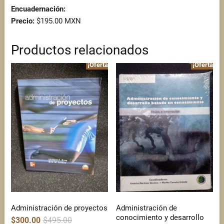
Encuadernación:
Precio:
$195.00 MXN
Productos relacionados
¡Oferta!
¡Oferta!
Administración de proyectos
Administración de
conocimiento y desarrollo
Original
Current
$
300.00
$
495.00