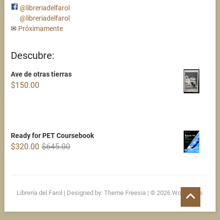
@libreriadelfarol
@libreriadelfarol
✉
Próximamente
Descubre:
Ave de otras tierras
$
150.00
Ready for PET Coursebook
Original
Current
$
320.00
$
645.00
price
price
was:
is:
$645.00.
$320.00.
Go
Librería del Farol
| Designed by:
Theme Freesia
| © 2026
WordPress
to
top