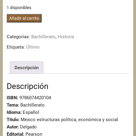
1 disponibles
México
Añadir al carrito
estructuras
política,
Categorías:
Bachillerato
,
Historia
económica
y
Etiqueta:
Último
social
cantidad
Descripción
Descripción
ISBN:
9786074420104
Tema:
Bachillerato
Idioma:
Español
Título:
México estructuras política, económica y social
Autor:
Delgado
Editorial:
Pearson