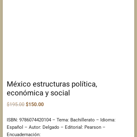
México estructuras política,
económica y social
Original
Current
$
195.00
$
150.00
price
price
was:
is:
$195.00.
$150.00.
ISBN: 9786074420104 – Tema: Bachillerato – Idioma:
Español – Autor: Delgado – Editorial: Pearson –
Encuadernación: