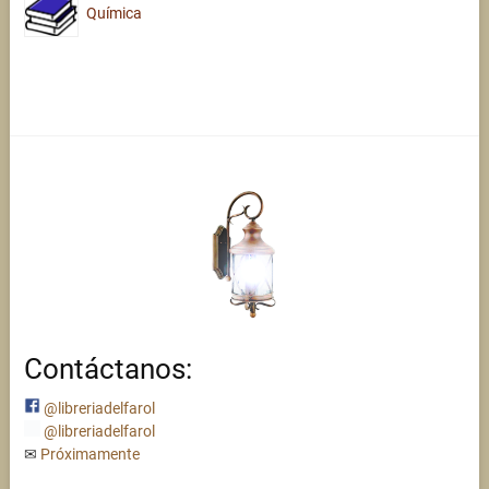
Química
Contáctanos:
@libreriadelfarol
@libreriadelfarol
✉
Próximamente