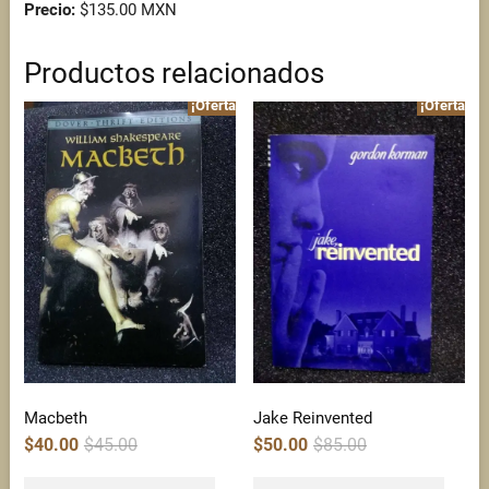
Precio:
$135.00 MXN
Productos relacionados
¡Oferta!
¡Oferta!
Macbeth
Jake Reinvented
Original
Current
Original
Current
$
40.00
$
45.00
$
50.00
$
85.00
price
price
price
price
was:
is:
was:
is:
$45.00.
$40.00.
$85.00.
$50.00.