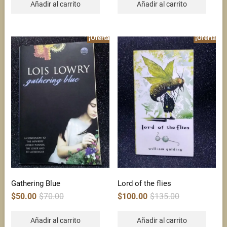
Añadir al carrito
Añadir al carrito
¡Oferta!
¡Oferta!
Gathering Blue
Lord of the flies
Original
Current
Original
Current
$
50.00
$
70.00
$
100.00
$
135.00
price
price
price
price
was:
is:
was:
is:
$70.00.
$50.00.
$135.00.
$100.00.
Añadir al carrito
Añadir al carrito