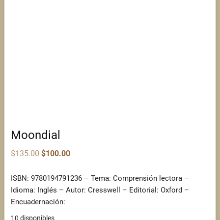
Moondial
Original
Current
$
135.00
$
100.00
price
price
was:
is:
$135.00.
$100.00.
ISBN: 9780194791236 – Tema: Comprensión lectora –
Idioma: Inglés – Autor: Cresswell – Editorial: Oxford –
Encuadernación:
10 disponibles