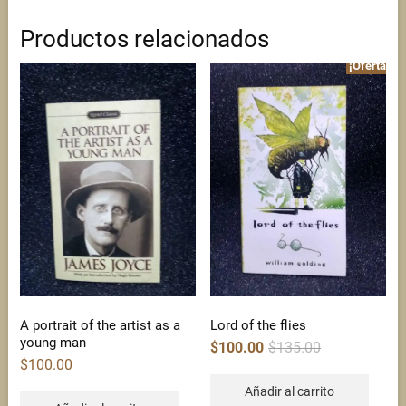
Productos relacionados
¡Oferta!
A portrait of the artist as a
Lord of the flies
young man
Original
Current
$
100.00
$
135.00
price
price
$
100.00
was:
is:
$135.00.
$100.00.
Añadir al carrito