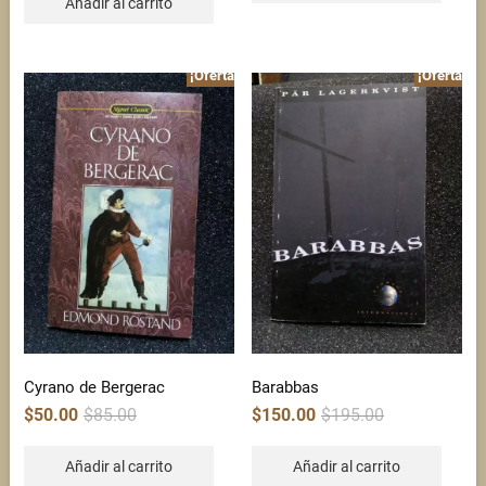
Añadir al carrito
¡Oferta!
¡Oferta!
Cyrano de Bergerac
Barabbas
Original
Current
Original
Current
$
50.00
$
85.00
$
150.00
$
195.00
price
price
price
price
was:
is:
was:
is:
$85.00.
$50.00.
$195.00.
$150.00.
Añadir al carrito
Añadir al carrito