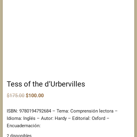
Tess of the d’Urbervilles
Original
Current
$
175.00
$
100.00
price
price
was:
is:
$175.00.
$100.00.
ISBN: 9780194792684 – Tema: Comprensión lectora –
Idioma: Inglés – Autor: Hardy – Editorial: Oxford –
Encuadernación:
2 disponibles