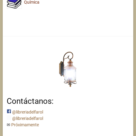
Química
Contáctanos:
@libreriadelfarol
@libreriadelfarol
✉
Próximamente