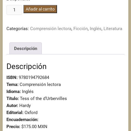
Tess
Añadir al carrito
of
the
Categorías:
Comprensión lectora
,
Ficción
,
Inglés
,
Literatura
d'Urbervilles
cantidad
Descripción
Descripción
ISBN:
9780194792684
Tema:
Comprensión lectora
Idioma:
Inglés
Título:
Tess of the d’Urbervilles
Autor:
Hardy
Editorial:
Oxford
Encuadernación:
Precio:
$175.00 MXN