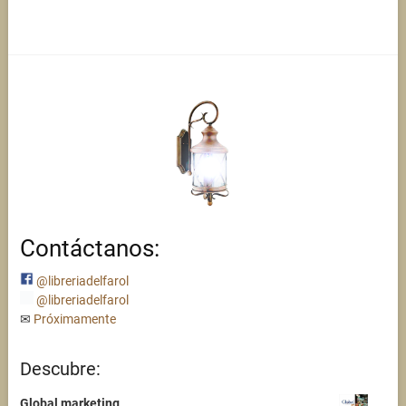
Contáctanos:
@libreriadelfarol
@libreriadelfarol
✉
Próximamente
Descubre:
Global marketing