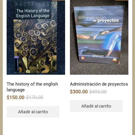
The history of the english
Administración de proyectos
language
Original
Current
$
300.00
$
495.00
price
price
Original
Current
$
150.00
$
170.00
was:
is:
price
price
$495.00.
$300.00.
was:
is:
Añadir al carrito
$170.00.
$150.00.
Añadir al carrito