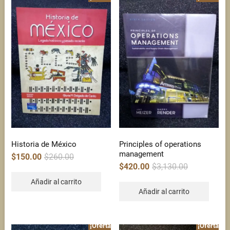
Historia de México
Principles of operations
management
Original
Current
$
150.00
$
260.00
price
price
Original
Current
$
420.00
$
3,130.00
was:
is:
price
price
$260.00.
$150.00.
was:
is:
Añadir al carrito
$3,130.00.
$420.00.
Añadir al carrito
¡Oferta!
¡Oferta!