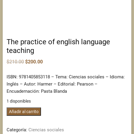
The practice of english language
teaching
Original
Current
$
210.00
$
200.00
price
price
was:
is:
$210.00.
$200.00.
ISBN: 9781405853118 – Tema: Ciencias sociales – Idioma:
Inglés – Autor: Harmer – Editorial: Pearson –
Encuadernación: Pasta Blanda
1 disponibles
The
Añadir al carrito
practice
of
Categoría:
Ciencias sociales
english