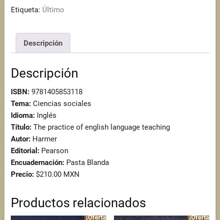
language
Etiqueta:
Último
teaching
cantidad
Descripción
Descripción
ISBN:
9781405853118
Tema:
Ciencias sociales
Idioma:
Inglés
Título:
The practice of english language teaching
Autor:
Harmer
Editorial:
Pearson
Encuadernación:
Pasta Blanda
Precio:
$210.00 MXN
Productos relacionados
¡Oferta!
¡Oferta!