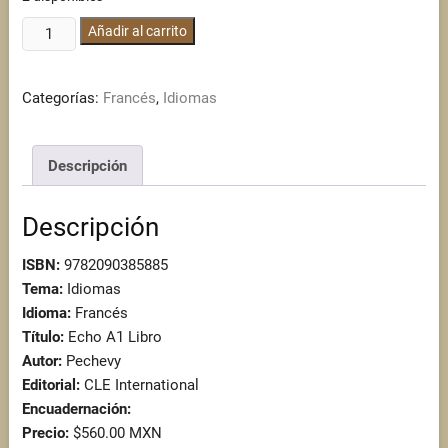
Echo
Añadir al carrito
A1
Libro
Categorías:
Francés
,
Idiomas
cantidad
Descripción
Descripción
ISBN:
9782090385885
Tema:
Idiomas
Idioma:
Francés
Título:
Echo A1 Libro
Autor:
Pechevy
Editorial:
CLE International
Encuadernación:
Precio:
$560.00 MXN