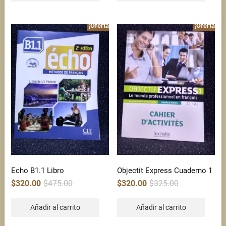
¡Oferta!
¡Oferta!
Echo B1.1 Libro
Objectit Express Cuaderno 1
Original
Current
Original
Current
$
320.00
$
475.00
$
320.00
$
325.00
price
price
price
price
was:
is:
was:
is:
$475.00.
$320.00.
$325.00.
$320.00.
Añadir al carrito
Añadir al carrito