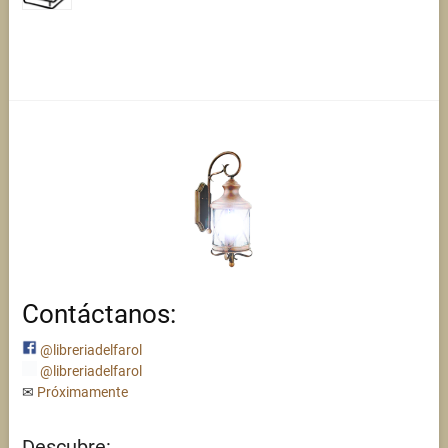
Contáctanos:
@libreriadelfarol
@libreriadelfarol
✉
Próximamente
Descubre: