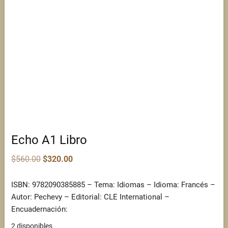
Echo A1 Libro
Original
Current
$
560.00
$
320.00
price
price
was:
is:
$560.00.
$320.00.
ISBN: 9782090385885 – Tema: Idiomas – Idioma: Francés –
Autor: Pechevy – Editorial: CLE International –
Encuadernación:
2 disponibles