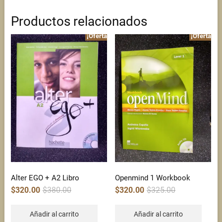
Productos relacionados
¡Oferta!
¡Oferta!
Alter EGO + A2 Libro
Openmind 1 Workbook
Original
Current
Original
Current
$
320.00
$
380.00
$
320.00
$
325.00
price
price
price
price
was:
is:
was:
is:
$380.00.
$320.00.
$325.00.
$320.00.
Añadir al carrito
Añadir al carrito