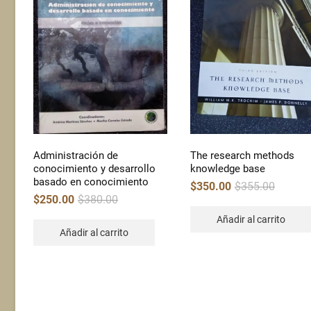
Administración de
The research methods
conocimiento y desarrollo
knowledge base
basado en conocimiento
Original
Current
$
350.00
$
355.00
price
price
Original
Current
$
250.00
$
380.00
was:
is:
price
price
$355.00.
$350.00.
was:
is:
Añadir al carrito
$380.00.
$250.00.
Añadir al carrito