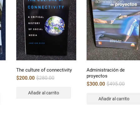
The culture of connectivity
Administración de
proyectos
Original
Current
$
200.00
$
280.00
price
price
Original
Current
$
300.00
$
495.00
was:
is:
price
price
$280.00.
$200.00.
was:
is:
Añadir al carrito
$495.00.
$300.00.
Añadir al carrito