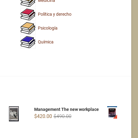
Medicina
Política y derecho
Psicología
Química
Management The new workplace
Original
Current
$
420.00
$
490.00
price
price
was:
is:
$490.00.
$420.00.