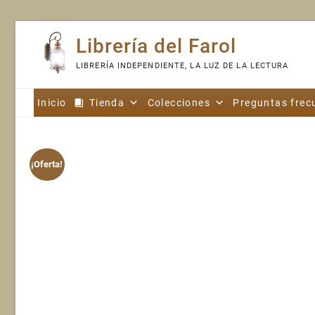
Skip
Librería del Farol
to
content
LIBRERÍA INDEPENDIENTE, LA LUZ DE LA LECTURA
Inicio
Tienda
Colecciones
Preguntas frec
¡Oferta!