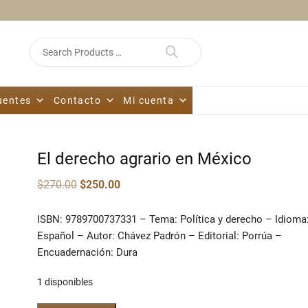
Search
for
uentes
Contacto
Mi cuenta
El derecho agrario en México
Original
Current
$
270.00
$
250.00
price
price
was:
is:
$270.00.
$250.00.
ISBN: 9789700737331 – Tema: Política y derecho – Idioma
Español – Autor: Chávez Padrón – Editorial: Porrúa –
Encuadernación: Dura
1 disponibles