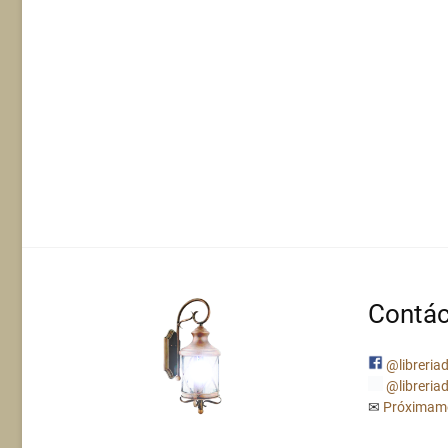
Contác
@libreriad
@libreriad
✉
Próximam