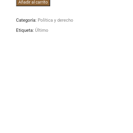
El
Añadir al carrito
derecho
agrario
Categoría:
Política y derecho
en
México
Etiqueta:
Último
cantidad